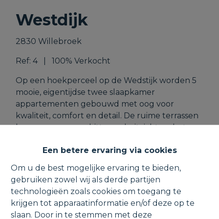
Westdijk
2830 Willebroek
Ref:
4
|
100% Verkocht
Op een hoekperceel op de Wedstijk worden 5
mooie, eigentijdse twee slaapkamer
appartementen gebouwd met oog voor
kwaliteit, comfort en detail. De ruime terrassen
bezorgen u een schitterend uitzicht op het
water. Daarenboven beschikt ieder
Een betere ervaring via cookies
appartement over een inpandige garage,
eveneens kan u uw fiets parkeren in de stalling.
Om u de best mogelijke ervaring te bieden,
Er worden zonnepanelen voorzien - aankoop
gebruiken zowel wij als derde partijen
onder 6% btw mogelijk. De uitgelezen kans
technologieën zoals cookies om toegang te
voor wie prijsbewust ‘dichtbij alles’ wil wonen
krijgen tot apparaatinformatie en/of deze op te
met vaartzicht.
slaan. Door in te stemmen met deze