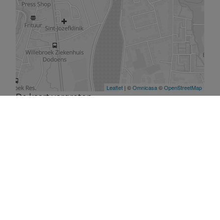
De kaart vergroten
CONTACTGEGEVENS
Verbindingsweg 41
1880 Kapelle-o/d-Bos
015 711 000