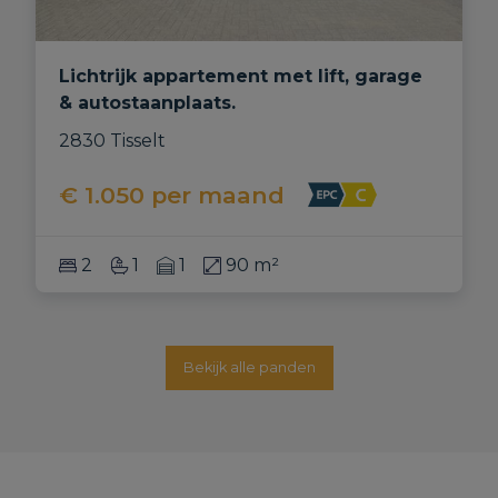
Lichtrijk appartement met lift, garage
& autostaanplaats.
2830 Tisselt
€ 1.050
per maand
2
1
1
90 m²
Bekijk alle panden