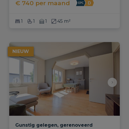
€ 740
per maand
1
1
1
45 m²
NIEUW
Gunstig gelegen, gerenoveerd