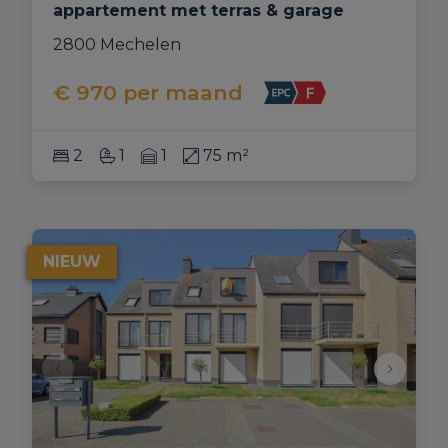
appartement met terras & garage
2800 Mechelen
€ 970
per maand
2
1
1
75 m²
NIEUW