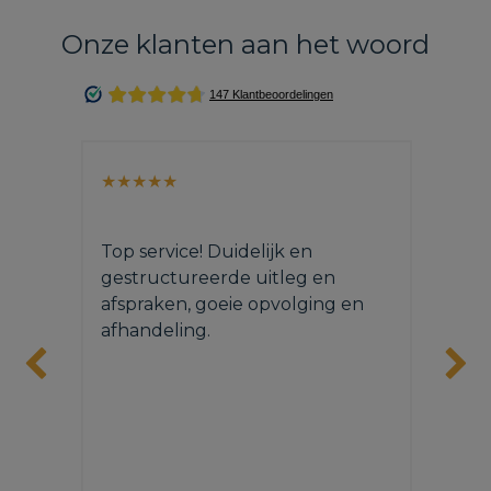
Onze klanten aan het woord
★★★★★
★
op
Top service! Duidelijk en
De
.
gestructureerde uitleg en
he
afspraken, goeie opvolging en
he
afhandeling.
pe
he
be
m
pr
me
 ze
pr
ed.
on