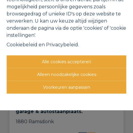
Nieuw in ons aanbod
mogelijkheid persoonlijke gegevens zoals
browsegedrag of unieke ID's op deze website te
verwerken. U kan uw keuze altijd wijzigen
onderaan de pagina via de optie 'cookies' of 'cookie
NIEUW
instellingen'.
Cookiebeleid
en
Privacybeleid
.
Alle cookies accepteren
Alleen noodzakelijke cookies
Voorkeuren aanpassen
Gunstig gelegen appartement met
garage & autostaanplaats.
1880 Ramsdonk